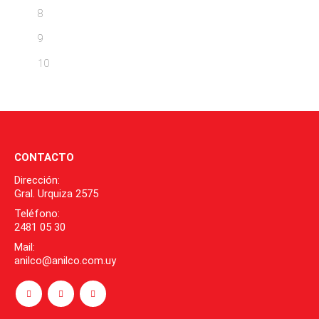
8
9
10
CONTACTO
Dirección:
Gral. Urquiza 2575
Teléfono:
2481 05 30
Mail:
anilco@anilco.com.uy