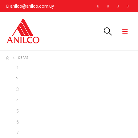
anilco@anilco.com.uy
OBRAS
1
2
3
4
5
6
7