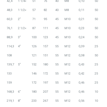
42,4
1
1
/
4
«
51
76
40
M8
0,10
50
48,3
1
1
/
2
«
57
82
40
M8
0,11
50
60,3
2″
71
95
45
M10
0,21
50
76,1
2
1
/
2
«
87
111
45
M10
0,23
50
88,9
3″
100
123
45
M10
0,24
50
114,3
4″
126
157
55
M12
0,39
25
108
121
151
55
M12
0,38
50
139,7
5″
152
180
55
M12
0,43
25
133
146
172
55
M12
0,42
25
159
172
197
55
M12
0,46
25
168,3
6″
180
207
55
M12
0,46
10
219,1
8″
233
267
55
M12
0,56
10