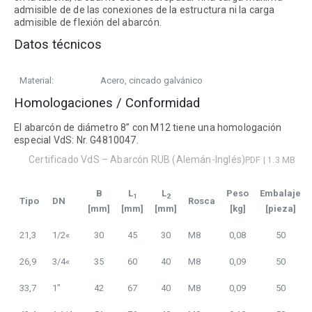
admisible de de las conexiones de la estructura ni la carga
admisible de flexión del abarcón.
Datos técnicos
Material:
Acero, cincado galvánico
Homologaciones / Conformidad
El abarcón de diámetro 8” con M12 tiene una homologación
especial VdS: Nr. G4810047.
Certificado VdS – Abarcón RUB (Alemán-Inglés)
PDF | 1.3 MB
B
L
L
Peso
Embalaje
1
2
Tipo
DN
Rosca
[mm]
[mm]
[mm]
[kg]
[pieza]
21,3
1
/
2
«
30
45
30
M8
0,08
50
26,9
3
/
4
«
35
60
40
M8
0,09
50
33,7
1″
42
67
40
M8
0,09
50