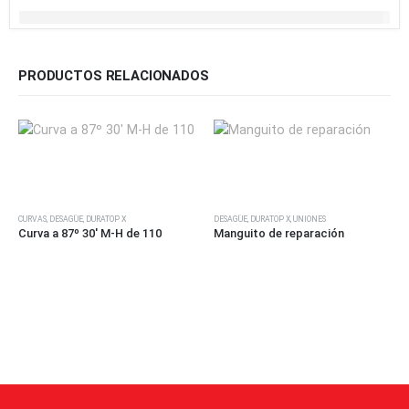
PRODUCTOS RELACIONADOS
Este producto tiene múltiples variantes. Las opciones se pueden elegir en la página de producto
Este producto tiene múltiples variantes. Las opciones se pueden elegir en la página de producto
CURVAS
,
DESAGÜE
,
DURATOP X
DESAGÜE
,
DURATOP X
,
UNIONES
Curva a 87º 30′ M-H de 110
Manguito de reparación
E