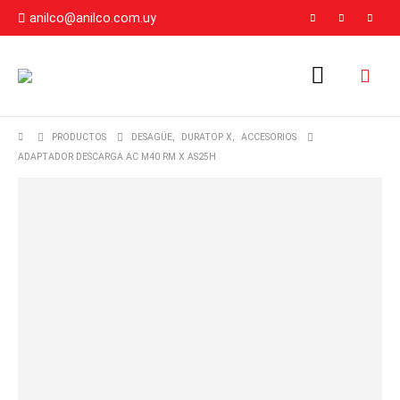
anilco@anilco.com.uy
PRODUCTOS
DESAGÜE
,
DURATOP X
,
ACCESORIOS
ADAPTADOR DESCARGA AC M40 RM X AS25H