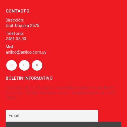
CONTACTO
Dirección:
Gral. Urquiza 2575
Teléfono:
2481 05 30
Mail:
anilco@anilco.com.uy
BOLETÍN INFORMATIVO
Obtenga toda la información más reciente sobre novedades en
productos, noticias, eventos y cursos. Regístrese para recibir el
boletín.