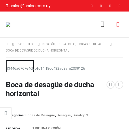
anilco@anilco.com.uy
PRODUCTOS
DESAGÜE
,
DURATOP X
,
BOCAS DE DESAGÜE
BOCA DE DESAGÜE DE DUCHA HORIZONTAL
Boca de desagüe de ducha
horizontal
Categorías:
Bocas de Desagüe
,
Desagüe
,
Duratop X
MEDIDA