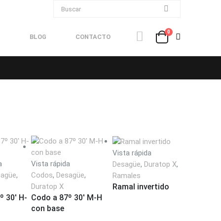
0
BLOG
CONTACTO
Este
Vista rápida
producto
a
Vista rápida
Desagüe
,
Duratop X
,
tiene
sagüe
,
Codos
,
Desagüe
,
Ramales
múltiples
Ramal invertido
Duratop X
º 30′ H-
Codo a 87º 30′ M-H
variantes.
con base
Las
opciones