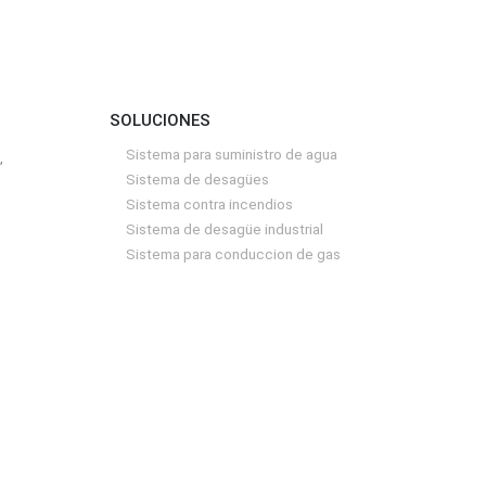
se
pueden
elegir
en
SOLUCIONES
la
página
Sistema para suministro de agua
,
de
Sistema de desagües
producto
Sistema contra incendios
Sistema de desagüe industrial
Sistema para conduccion de gas