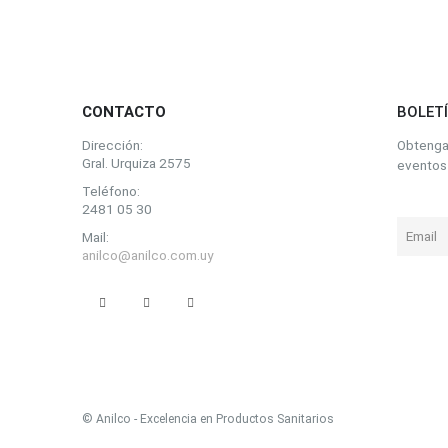
opciones
se
se
se
pueden
pueden
pueden
elegir
elegir
elegir
en
en
CONTACTO
BOLET
en
la
la
la
página
página
Dirección:
Obtenga 
página
de
de
Gral. Urquiza 2575
eventos 
de
producto
produc
Teléfono:
producto
2481 05 30
Mail:
anilco@anilco.com.uy
© Anilco - Excelencia en Productos Sanitarios