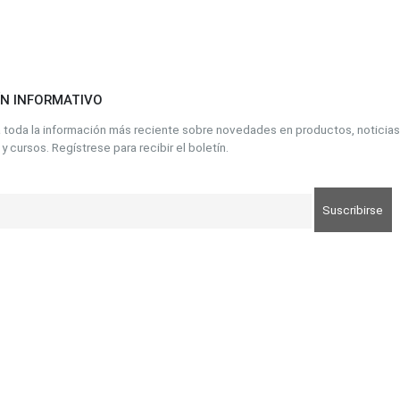
opciones
opciones
opciones
se
se
se
pueden
pueden
pueden
elegir
elegir
elegir
ÍN INFORMATIVO
en
en
en
la
la
la
toda la información más reciente sobre novedades en productos, noticias
página
página
página
y cursos. Regístrese para recibir el boletín.
de
de
de
to
producto
producto
producto