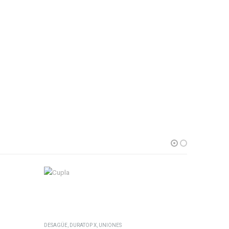
Este producto tiene múltiples variantes. Las opciones se pueden elegir en la página de producto
DESAGÜE
,
DURATOP X
,
UNIONES