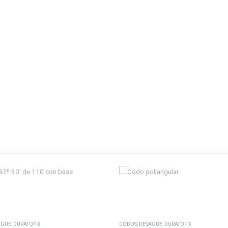
Este producto tiene múltiples variantes. Las opciones se pueden elegir en la página de producto
AGÜE
,
DURATOP X
CODOS
,
DESAGÜE
,
DURATOP X