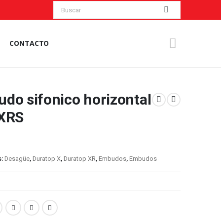
CONTACTO
do sifonico horizontal
XRS
s:
Desagüe
,
Duratop X
,
Duratop XR
,
Embudos
,
Embudos