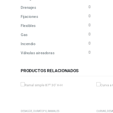
Drenajes
Fijaciones
Flexibles
Gas
Incendio
Válvulas aireadoras
PRODUCTOS RELACIONADOS
Este producto tiene múltiples variantes. Las opciones se pueden elegir en la página de producto
DESAGÜE
,
DURATOP X
,
RAMALES
CURVAS
,
DES