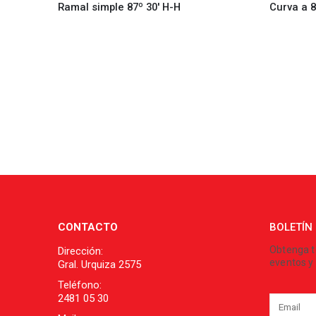
Ramal simple 87º 30′ H-H
Curva a 8
CONTACTO
BOLETÍN
Obtenga t
Dirección:
eventos y 
Gral. Urquiza 2575
Teléfono:
2481 05 30