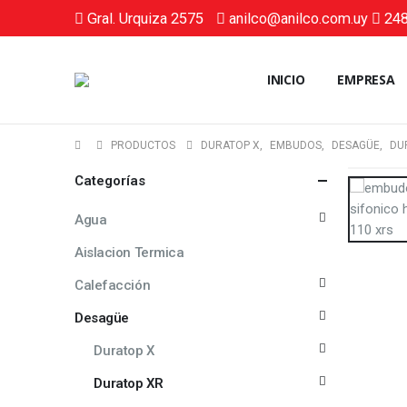
Gral. Urquiza 2575
anilco@anilco.com.uy
248
INICIO
EMPRESA
PRODUCTOS
DURATOP X
,
EMBUDOS
,
DESAGÜE
,
DU
Categorías
Agua
Aislacion Termica
Calefacción
Desagüe
Duratop X
Duratop XR