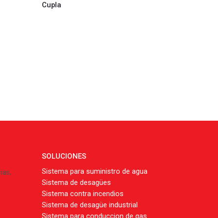
Cupla
Este producto tiene múltiples variantes. Las opciones se pueden elegir en la página de producto
DESAGÜE
,
DU
Ramal si
SOLUCIONES
Sistema para suministro de agua
ias,
Sistema de desagües
Sistema contra incendios
Sistema de desagüe industrial
Sistema para conduccion de gas