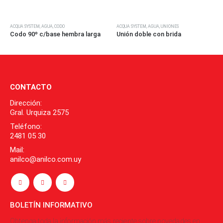
ACQUA SYSTEM
,
AGUA
,
CODO
ACQUA SYSTEM
,
AGUA
,
UNIONES
Codo 90º c/base hembra larga
Unión doble con brida
E
CONTACTO
Dirección:
Gral. Urquiza 2575
Teléfono:
2481 05 30
Mail:
anilco@anilco.com.uy
BOLETÍN INFORMATIVO
Obtenga toda la información más reciente sobre novedades en