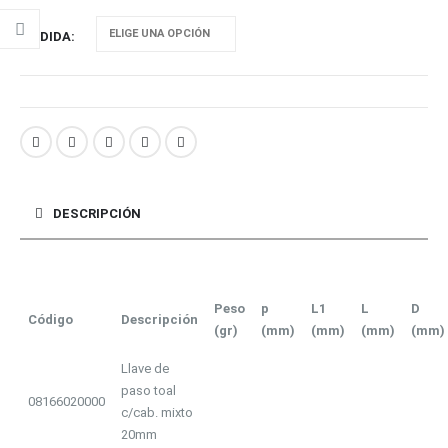
MEDIDA
DESCRIPCIÓN
Peso
p
L1
L
D
Código
Descripción
(gr)
(mm)
(mm)
(mm)
(mm)
Llave de
paso toal
08166020000
c/cab. mixto
20mm