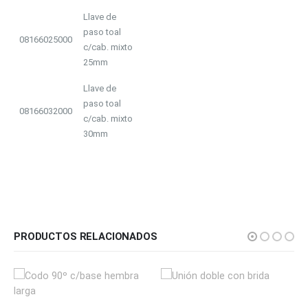
Llave de
paso toal
08166025000
c/cab. mixto
25mm
Llave de
paso toal
08166032000
c/cab. mixto
30mm
PRODUCTOS RELACIONADOS
Este producto tiene múltiples variantes. Las opciones se pueden elegir en la página de producto
Este producto tiene múltiples variantes. Las opciones se pueden elegir en la página de producto