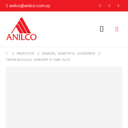
anilco@anilco.com.uy
PRODUCTOS
DESAGÜE
,
DURATOP X
,
ACCESORIOS
TAPON BOCA ACC. HOR/VERT P/ TAPA 15×15