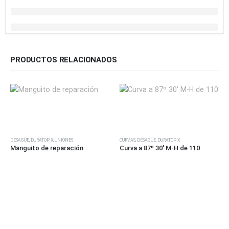
PRODUCTOS RELACIONADOS
Este producto tiene múltiples variantes. Las opciones se pueden elegir en la página de producto
Este producto tiene múltiples variantes. Las opciones se pueden elegir en la página de producto
DESAGÜE
,
DURATOP X
,
UNIONES
CURVAS
,
DESAGÜE
,
DURATOP X
Manguito de reparación
Curva a 87º 30′ M-H de 110
E