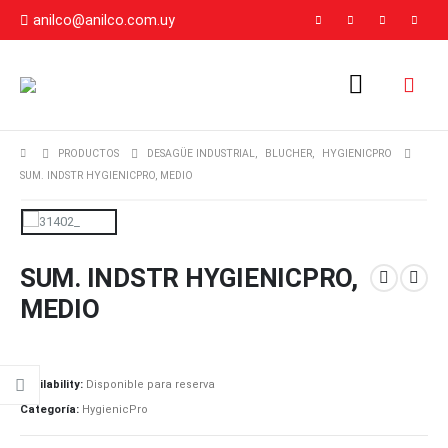
anilco@anilco.com.uy
PRODUCTOS
DESAGÜE INDUSTRIAL
,
BLUCHER
,
HYGIENICPRO
SUM. INDSTR HYGIENICPRO, MEDIO
SUM. INDSTR HYGIENICPRO,
MEDIO
Availability:
Disponible para reserva
Categoría:
HygienicPro