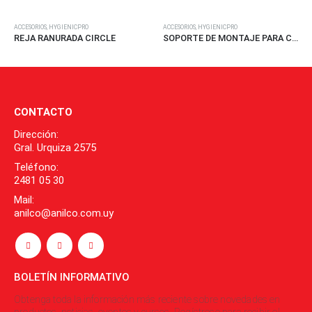
ENICPRO
ACCESORIOS
,
HYGIENICPRO
ADA CIRCLE
SOPORTE DE MONTAJE PARA CANAL
ACCESORIOS
,
HYGIENIC
PATA AJUSTAB
CONTACTO
Dirección:
Gral. Urquiza 2575
Teléfono:
2481 05 30
Mail:
anilco@anilco.com.uy
BOLETÍN INFORMATIVO
Obtenga toda la información más reciente sobre novedades en