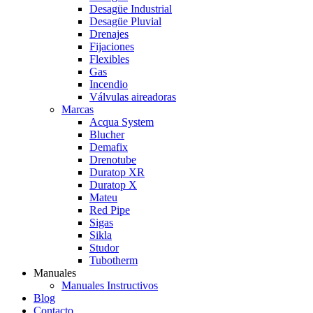
Desagüe Industrial
Desagüe Pluvial
Drenajes
Fijaciones
Flexibles
Gas
Incendio
Válvulas aireadoras
Marcas
Acqua System
Blucher
Demafix
Drenotube
Duratop XR
Duratop X
Mateu
Red Pipe
Sigas
Sikla
Studor
Tubotherm
Manuales
Manuales Instructivos
Blog
Contacto