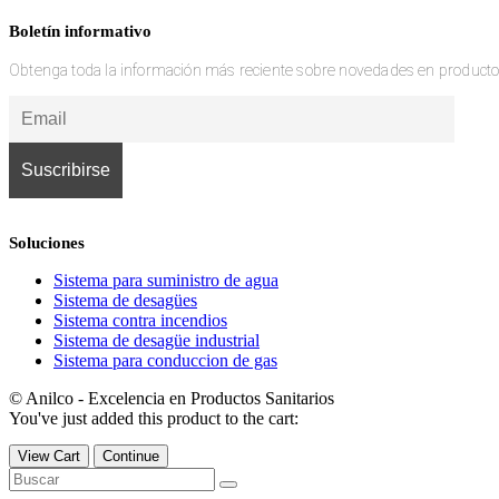
página
de
Boletín informativo
producto
Obtenga toda la información más reciente sobre novedades en productos, n
Soluciones
Sistema para suministro de agua
Sistema de desagües
Sistema contra incendios
Sistema de desagüe industrial
Sistema para conduccion de gas
© Anilco - Excelencia en Productos Sanitarios
You've just added this product to the cart:
View Cart
Continue