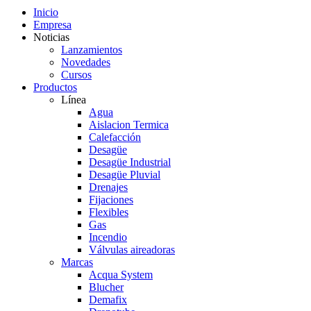
Inicio
Empresa
Noticias
Lanzamientos
Novedades
Cursos
Productos
Línea
Agua
Aislacion Termica
Calefacción
Desagüe
Desagüe Industrial
Desagüe Pluvial
Drenajes
Fijaciones
Flexibles
Gas
Incendio
Válvulas aireadoras
Marcas
Acqua System
Blucher
Demafix