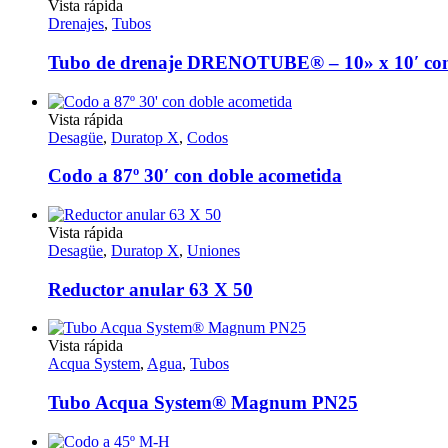
Este
Vista rápida
se
producto
Drenajes
,
Tubos
pueden
tiene
elegir
múltiples
Tubo de drenaje DRENOTUBE® – 10» x 10′ con
en
variantes.
la
Las
página
opciones
Este
Vista rápida
de
se
producto
Desagüe
,
Duratop X
,
Codos
producto
pueden
tiene
elegir
múltiples
Codo a 87º 30′ con doble acometida
en
variantes.
la
Las
página
opciones
Este
Vista rápida
de
se
producto
Desagüe
,
Duratop X
,
Uniones
producto
pueden
tiene
elegir
múltiples
Reductor anular 63 X 50
en
variantes.
la
Las
página
opciones
Este
Vista rápida
de
se
producto
Acqua System
,
Agua
,
Tubos
producto
pueden
tiene
elegir
múltiples
Tubo Acqua System® Magnum PN25
en
variantes.
la
Las
página