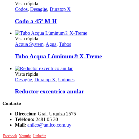
opciones
Este
Vista rápida
de
se
producto
Codos
,
Desagüe
,
Duratop X
producto
pueden
tiene
elegir
múltiples
Codo a 45º M-H
en
variantes.
la
Las
página
opciones
Este
Vista rápida
de
se
producto
Acqua System
,
Agua
,
Tubos
producto
pueden
tiene
elegir
múltiples
Tubo Acqua Lúminum® X-Treme
en
variantes.
la
Las
página
opciones
Este
Vista rápida
de
se
producto
Desagüe
,
Duratop X
,
Uniones
producto
pueden
tiene
elegir
múltiples
Reductor excentrico anular
en
variantes.
la
Las
Contacto
página
opciones
de
se
Dirección:
Gral. Urquiza 2575
producto
pueden
Teléfono:
2481 05 30
elegir
Mail:
anilco@anilco.com.uy
en
la
Facebook
Youtube
Linkedin