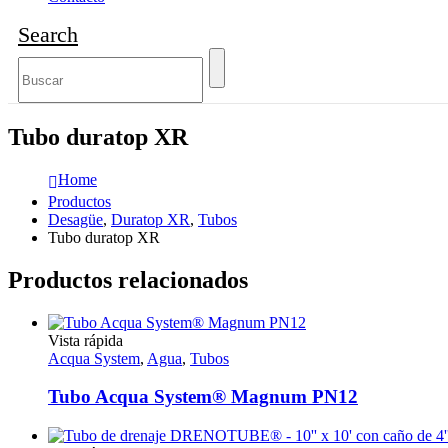
Search
Tubo duratop XR
Home
Productos
Desagüe
,
Duratop XR
,
Tubos
Tubo duratop XR
Productos relacionados
Este
Vista rápida
producto
Acqua System
,
Agua
,
Tubos
tiene
múltiples
Tubo Acqua System® Magnum PN12
variantes.
Las
opciones