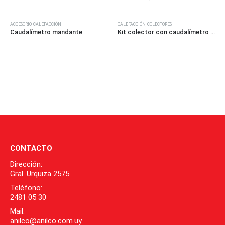
ACCESORIO
,
CALEFACCIÓN
CALEFACCIÓN
,
COLECTORES
Caudalímetro mandante
Kit colector con caudalímetro (armado y aprobado)
CONTACTO
Dirección:
Gral. Urquiza 2575
Teléfono:
2481 05 30
Mail:
anilco@anilco.com.uy