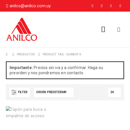
anilco@anilco.com.uy
PRODUCTOS
PRODUCT TAG -
DURAOP X
Importante:
Precios sin iva y a confirmar. Haga su
preorden y nos pondremos en contacto.
FILTER
Este
producto