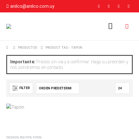
anilco@anilco.com.uy
PRODUCTOS
PRODUCT TAG -
TAPON
Importante:
Precios sin iva y a confirmar. Haga su preorden y
nos pondremos en contacto.
FILTER
INCENDIO
,
RED PIPE
,
TAPON