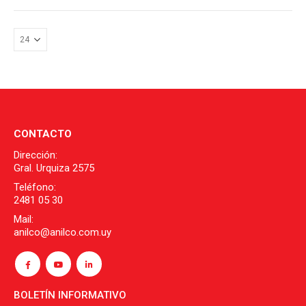
múltiples
variantes.
Las
opciones
se
pueden
elegir
en
la
CONTACTO
página
Dirección:
de
Gral. Urquiza 2575
producto
Teléfono:
2481 05 30
Mail:
anilco@anilco.com.uy
BOLETÍN INFORMATIVO