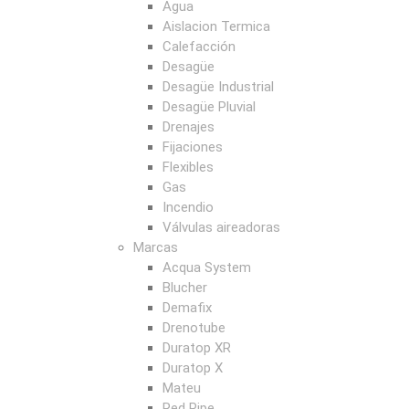
Agua
Aislacion Termica
Calefacción
Desagüe
Desagüe Industrial
Desagüe Pluvial
Drenajes
Fijaciones
Flexibles
Gas
Incendio
Válvulas aireadoras
Marcas
Acqua System
Blucher
Demafix
Drenotube
Duratop XR
Duratop X
Mateu
Red Pipe