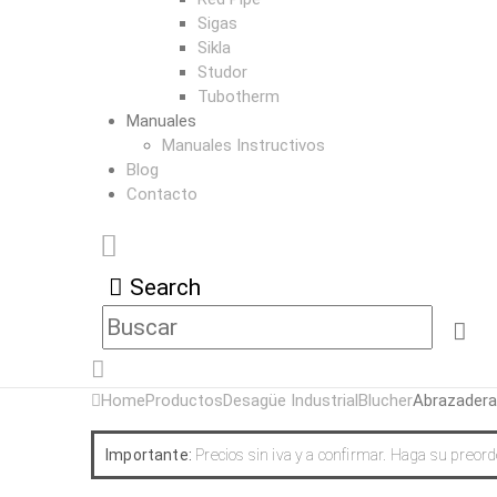
Sigas
Sikla
Studor
Tubotherm
Manuales
Manuales Instructivos
Blog
Contacto
Search
Home
Productos
Desagüe Industrial
Blucher
Abrazader
Importante:
Precios sin iva y a confirmar. Haga su preo