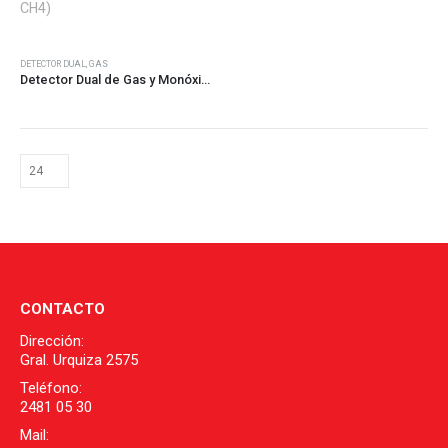
DETECTOR DUAL
,
GAS
Detector Dual de Gas y Monóxido de Carbono (CO y CH4)
CONTACTO
Dirección:
Gral. Urquiza 2575
Teléfono:
2481 05 30
Mail: