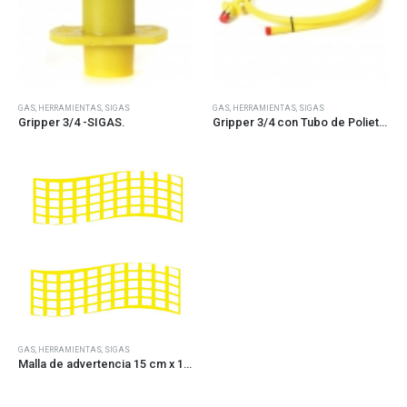
GAS
,
HERRAMIENTAS
,
SIGAS
GAS
,
HERRAMIENTAS
,
SIGAS
Gripper 3/4 -SIGAS.
Gripper 3/4 con Tubo de Polietileno de 3 mts-SIGAS.
Este
GAS
,
HERRAMIENTAS
,
SIGAS
producto
Malla de advertencia 15 cm x 100 mts (precio x metro)
tiene
múltiples