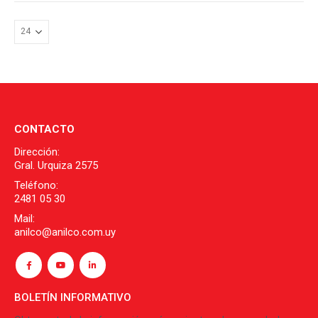
variantes.
Las
opciones
se
pueden
elegir
en
la
CONTACTO
página
Dirección:
de
Gral. Urquiza 2575
producto
Teléfono:
2481 05 30
Mail:
anilco@anilco.com.uy
BOLETÍN INFORMATIVO