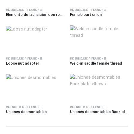
INCENDIO
,
RED PIPE
,
UNIONES
INCENDIO
,
RED PIPE
,
UNIONES
Elemento de transición con rosca macho 3
Female part union
INCENDIO
,
RED PIPE
,
UNIONES
INCENDIO
,
RED PIPE
,
UNIONES
Loose nut adapter
Weld-in saddle female thread
INCENDIO
,
RED PIPE
,
UNIONES
INCENDIO
,
RED PIPE
,
UNIONES
Uniones desmontables
Uniones desmontables Back plate elbows