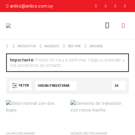
anilco@anilco.com.uy
PRODUCTOS
INCENDIO
RED PIPE
UNIONES
Importante:
Precios sin iva y a confirmar. Haga su preorden y
nos pondremos en contacto.
FILTER
CALEFACCIÓN
,
UNIONES
INCENDIO
,
RED PIPE
,
UNIONES