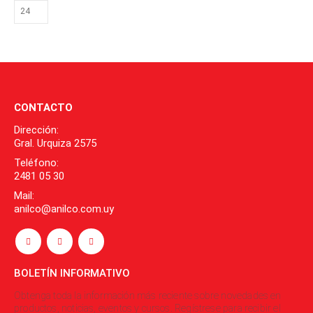
CONTACTO
Dirección:
Gral. Urquiza 2575
Teléfono:
2481 05 30
Mail:
anilco@anilco.com.uy
BOLETÍN INFORMATIVO
Obtenga toda la información más reciente sobre novedades en
productos, noticias, eventos y cursos. Regístrese para recibir el