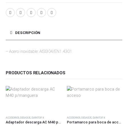
DESCRIPCIÓN
– Acero inoxidable: AISI304/EN1.4301
PRODUCTOS RELACIONADOS
Este producto tiene múltiples variantes. Las opciones se pueden elegir en la página de producto
ACCESORIOS
,
DESAGÜE
,
DURATOP X
ACCESORIOS
,
DESAGÜE
,
DURATOP X
Adaptador descarga AC M40 p/manguera
Portamarco para boca de acceso