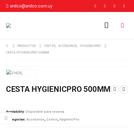
anilco@anilco.com.uy
PRODUCTOS
CESTOS
,
ACCESORIOS
,
HYGIENICPRO
CESTA HYGIENICPRO 500MM
CESTA HYGIENICPRO 500MM
Availability:
Disponible para reserva
Categorías:
Accesorios
,
Cestos
,
HygienicPro