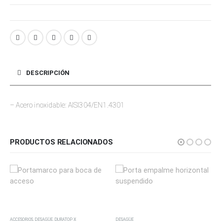
DESCRIPCIÓN
– Acero inoxidable: AISI304/EN1.4301
PRODUCTOS RELACIONADOS
RATOP X
DESAGÜE