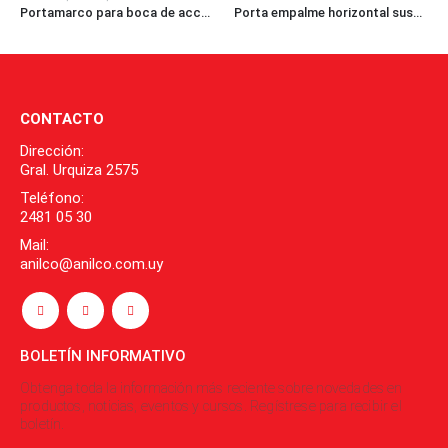
Portamarco para boca de acceso
Porta empalme horizontal suspendido
ACCESORIOS
,
HYGIENICPRO
CONTACTO
Dirección:
Gral. Urquiza 2575
Teléfono:
2481 05 30
Mail:
anilco@anilco.com.uy
BOLETÍN INFORMATIVO
Obtenga toda la información más reciente sobre novedades en
productos, noticias, eventos y cursos. Regístrese para recibir el
boletín.