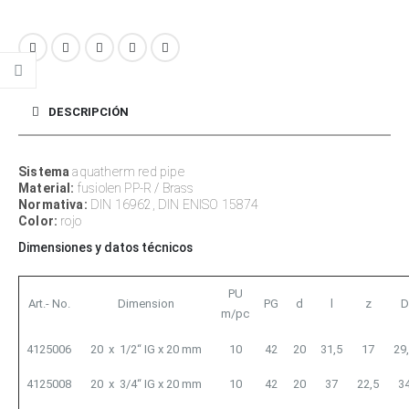
DESCRIPCIÓN
Sistema
aquatherm red pipe
Material:
fusiolen PP-R / Brass
Normativa:
DIN 16962, DIN ENISO 15874
Color:
rojo
Dimensiones y datos técnicos
PU
Art.- No.
Dimension
PG
d
l
z
D
m/pc
4125006
20 x 1/2“ IG x 20 mm
10
42
20
31,5
17
29
4125008
20 x 3/4“ IG x 20 mm
10
42
20
37
22,5
3