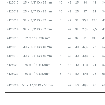
4125010
25 x 1/2“ IG x 25 mm
10
42
25
34
18
3
4125012
25 x 3/4“ IG x 25 mm
10
42
25
37
21
3
4125013
32 x 1/2“ IG x 32 mm
5
42
32
35,5
17,5
4
4125014
32 x 3/4“ IG x 32 mm
5
42
32
27,5
9,5
4
4125016
32 x 1“ IG x 32 mm
5
42
32
31
13,5
4
4125018
40 x 1/2“ IG x 40 mm
5
42
40
42,5
22
5
4125019
40 x 3/4“ IG x 40 mm
5
42
40
40,5
20
5
4125020
40 x 1“ IG x 40 mm
5
42
40
41,5
21
5
4125022
50 x 1“ IG x 50 mm
5
42
50
49,5
26
6
4125024
50 x 1 1/4“ IG x 50 mm
5
42
50
49,5
26
6