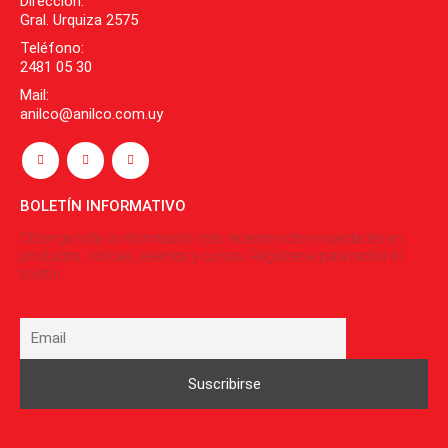
Dirección:
Gral. Urquiza 2575
Teléfono:
2481 05 30
Mail:
anilco@anilco.com.uy
BOLETÍN INFORMATIVO
Obtenga toda la información más reciente sobre novedades en
productos, noticias, eventos y cursos. Regístrese para recibir el
boletín.