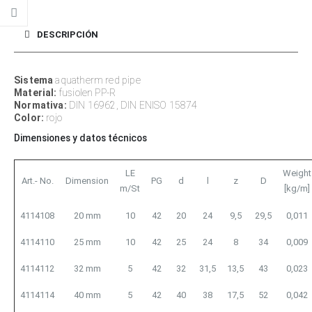
DESCRIPCIÓN
Sistema
aquatherm red pipe
Material:
fusiolen PP-R
Normativa:
DIN 16962, DIN ENISO 15874
Color:
rojo
Dimensiones y datos técnicos
LE
Weight
Art.- No.
Dimension
PG
d
l
z
D
m/St
[kg/m]
4114108
20 mm
10
42
20
24
9,5
29,5
0,011
4114110
25 mm
10
42
25
24
8
34
0,009
4114112
32 mm
5
42
32
31,5
13,5
43
0,023
4114114
40 mm
5
42
40
38
17,5
52
0,042