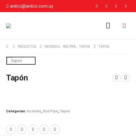
anilco@anilco.com.uy
PRODUCTOS
INCENDIO
,
RED PIPE
,
TAPON
TAPÓN
Tapón
Categorías:
Incendio
,
Red Pipe
,
Tapon