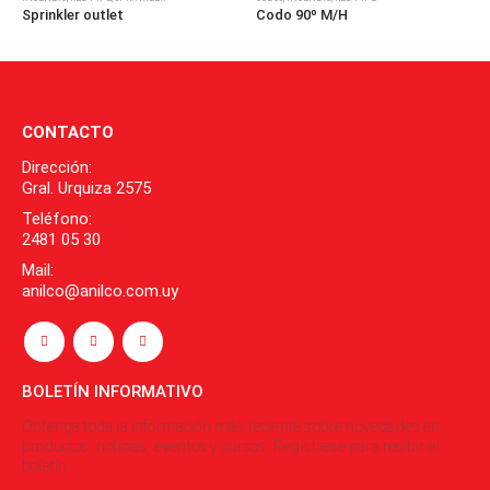
Codo 90º M/H
CODOS
,
INCENDIO
,
RED PIPE
Codo 90º
CONTACTO
Dirección:
Gral. Urquiza 2575
Teléfono:
2481 05 30
Mail:
anilco@anilco.com.uy
BOLETÍN INFORMATIVO
Obtenga toda la información más reciente sobre novedades en