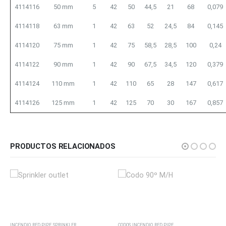
4114116
50 mm
5
42
50
44,5
21
68
0,079
4114118
63 mm
1
42
63
52
24,5
84
0,145
4114120
75 mm
1
42
75
58,5
28,5
100
0,24
4114122
90 mm
1
42
90
67,5
34,5
120
0,379
4114124
110 mm
1
42
110
65
28
147
0,617
4114126
125 mm
1
42
125
70
30
167
0,857
PRODUCTOS RELACIONADOS
CODOS
,
INCENDIO
,
RED PIPE