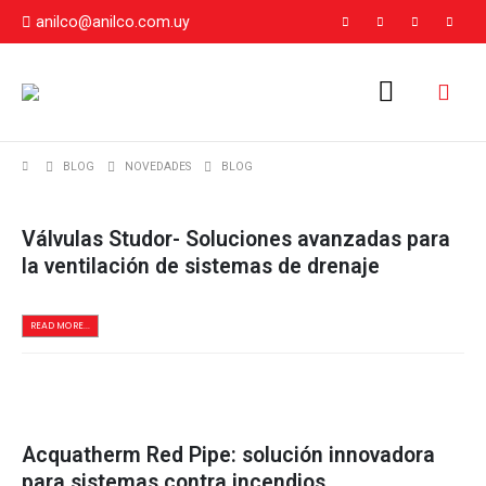
anilco@anilco.com.uy
BLOG
NOVEDADES
BLOG
Válvulas Studor- Soluciones avanzadas para
la ventilación de sistemas de drenaje
READ MORE...
Acquatherm Red Pipe: solución innovadora
para sistemas contra incendios