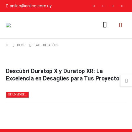
anilco@anilco.com.uy
BLOG
TAG -
DESAGÜES
Descubrí Duratop X y Duratop XR: La
Excelencia en Desagües para Tus Proyectos
READ MORE...