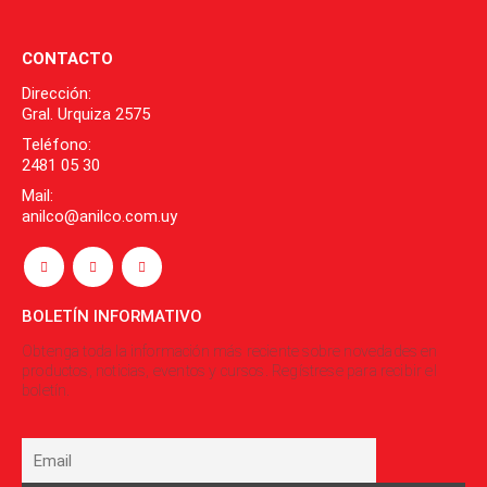
CONTACTO
Dirección:
Gral. Urquiza 2575
Teléfono:
2481 05 30
Mail:
anilco@anilco.com.uy
BOLETÍN INFORMATIVO
Obtenga toda la información más reciente sobre novedades en
productos, noticias, eventos y cursos. Regístrese para recibir el
boletín.