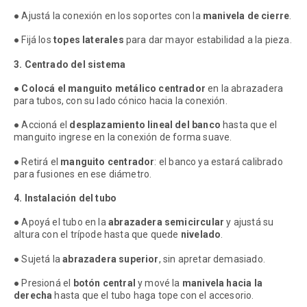
● Ajustá la conexión en los soportes con la
manivela de cierre
.
● Fijá los
topes laterales
para dar mayor estabilidad a la pieza.
3. Centrado del sistema
●
Colocá el manguito metálico centrador
en la abrazadera
para tubos, con su lado cónico hacia la conexión.
● Accioná el
desplazamiento lineal del banco
hasta que el
manguito ingrese en la conexión de forma suave.
● Retirá el
manguito centrador
: el banco ya estará calibrado
para fusiones en ese diámetro.
4. Instalación del tubo
● Apoyá el tubo en la
abrazadera semicircular
y ajustá su
altura con el trípode hasta que quede
nivelado
.
● Sujetá la
abrazadera superior
, sin apretar demasiado.
● Presioná el
botón central
y mové la
manivela hacia la
derecha
hasta que el tubo haga tope con el accesorio.