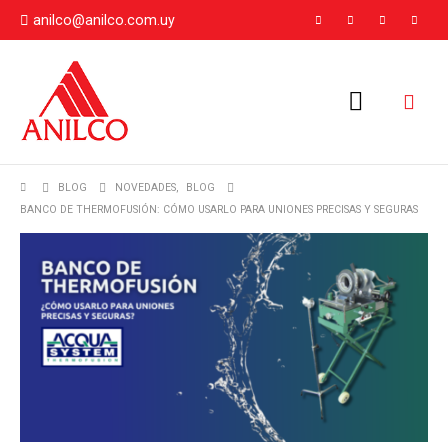
anilco@anilco.com.uy
BLOG
NOVEDADES
,
BLOG
BANCO DE THERMOFUSIÓN: CÓMO USARLO PARA UNIONES PRECISAS Y SEGURAS