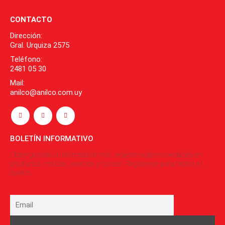
CONTACTO
Dirección:
Gral. Urquiza 2575
Teléfono:
2481 05 30
Mail:
anilco@anilco.com.uy
BOLETÍN INFORMATIVO
Obtenga toda la información más reciente sobre novedades en
productos, noticias, eventos y cursos. Regístrese para recibir el
boletín.